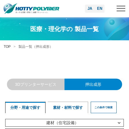
JA
EN
医療・理化学の 製品一覧
TOP
製品一覧（押出成形）
3Dプリンターサービス
押出成形
分野・用途で探す
素材・材料で探す
この条件で検索
建材（住宅設備）