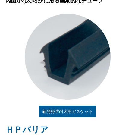
内面がなめらかに滑る画期的なチューブ
新開発防耐火用ガスケット
ＨＰバリア