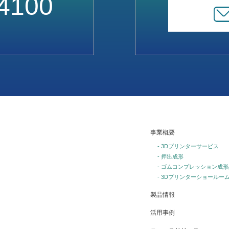
4100
事業概要
- 3Dプリンターサービス
- 押出成形
- ゴムコンプレッション成形
- 3Dプリンターショールー
製品情報
活用事例