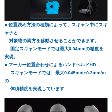
■ 位置決め方法の種類によって、スキャン中にスキ
ャナと
対象物の両方を移動させることができます。
固定スキャンモードでは最大0.04mmの精度を
実現。
■ マーカー位置合わせによるハンドヘルドHD
スキャンモードでは、最大0.045mm+0.3mm/m
の
体積精度を実現しています