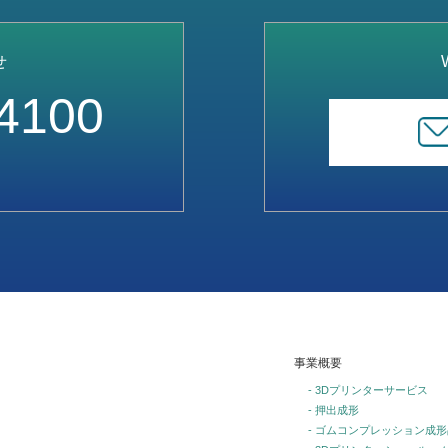
せ
4100
事業概要
- 3Dプリンターサービス
- 押出成形
- ゴムコンプレッション成形