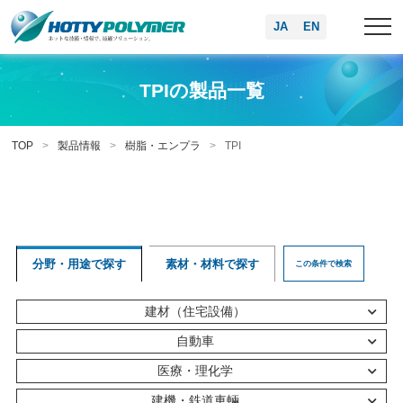
JA
EN
TPIの製品一覧
TOP
製品情報
樹脂・エンプラ
TPI
分野・用途で探す
素材・材料で探す
この条件で検索
建材（住宅設備）
自動車
医療・理化学
建機・鉄道車輛