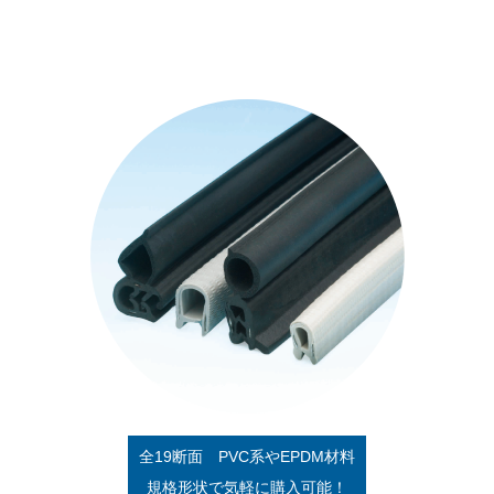
全19断面 PVC系やEPDM材料
規格形状で気軽に購入可能！