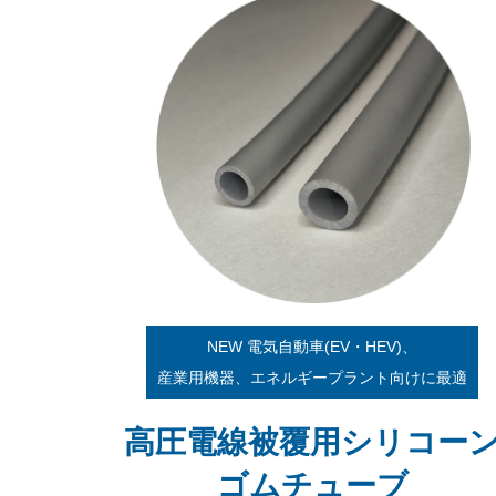
NEW 電気自動車(EV・HEV)、
産業用機器、エネルギープラント向けに最適
高圧電線被覆用シリコー
ゴムチューブ