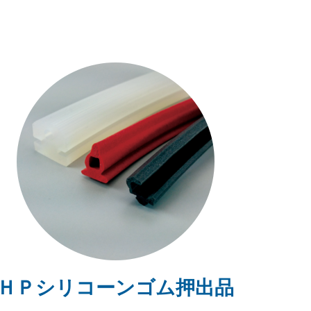
ＨＰシリコーンゴム押出品